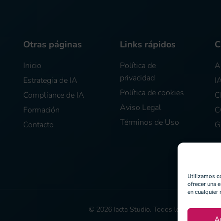
Otras páginas
Links rápidos
C
Inicio
Política de 
A
privacidad
Estrategia de IA
I
Política de cookies
Compliance de IA
C
Aviso Legal
Formación
C
Términos de Uso
Contacto
G
ompany/108199569/admin/dashboard/
Utilizamos c
ofrecer una e
en cualquier
© 2026 Iacta Studio. Todos los derechos r
A