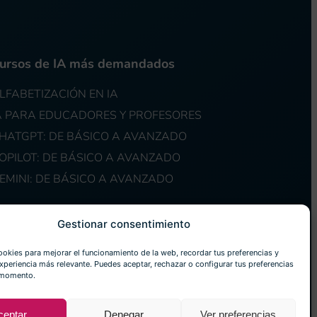
ursos de IA más demandados
LFABETIZACIÓN EN IA
A PARA EDUCADORES Y PROFESORES
HATGPT: DE BÁSICO A AVANZADO
OPILOT: DE BÁSICO A AVANZADO
EMINI: DE BÁSICO A AVANZADO
Gestionar consentimiento
ookies para mejorar el funcionamiento de la web, recordar tus preferencias y
xperiencia más relevante. Puedes aceptar, rechazar o configurar tus preferencias
 momento.
eservados.
ceptar
Denegar
Ver preferencias