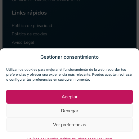
Links rápidos
Política de privacidad
Política de cookies
Aviso Legal
Términos de Uso
Gestionar consentimiento
Utilizamos cookies para mejorar el funcionamiento de la web, recordar tus
preferencias y ofrecer una experiencia más relevante. Puedes aceptar, rechazar
o configurar tus preferencias en cualquier momento.
Aceptar
© 2026 Iacta Studio. Todos los derechos reservados.
Denegar
Ver preferencias