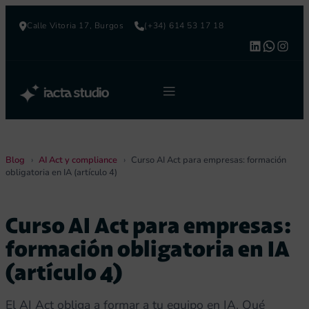
Saltar
Calle Vitoria 17, Burgos
(+34) 614 53 17 18
al
https:
What
Ins
contenido
Blog
›
AI Act y compliance
›
Curso AI Act para empresas: formación
obligatoria en IA (artículo 4)
Curso AI Act para empresas:
formación obligatoria en IA
(artículo 4)
El AI Act obliga a formar a tu equipo en IA. Qué