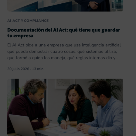
AI ACT Y COMPLIANCE
Documentación del AI Act: qué tiene que guardar
tu empresa
El AI Act pide a una empresa que usa inteligencia artificial
que pueda demostrar cuatro cosas: qué sistemas utiliza,
que formó a quien los maneja, qué reglas internas dio y
que avisa cuando hay una máquina detrás. Eso cabe en
30 julio 2026 · 13 min
una carpeta. La documentación larga, la que ocupa un
anexo entero del Reglamento y asusta […]