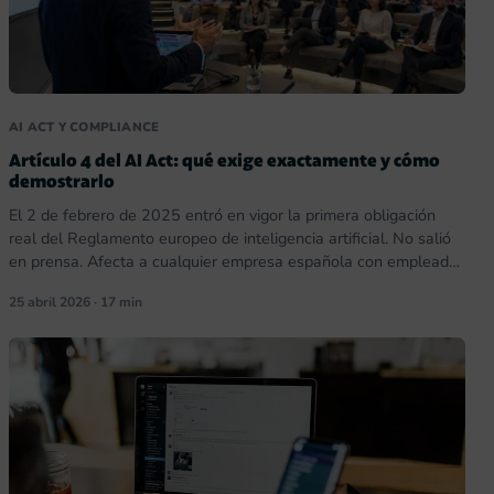
AI ACT Y COMPLIANCE
Artículo 4 del AI Act: qué exige exactamente y cómo
demostrarlo
El 2 de febrero de 2025 entró en vigor la primera obligación
real del Reglamento europeo de inteligencia artificial. No salió
en prensa. Afecta a cualquier empresa española con empleados
usando ChatGPT, Copilot, Gemini o cualquier otra IA generativa.
25 abril 2026 · 17 min
Hablo del artículo 4.